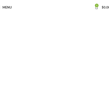
0
MENU
$
0.0