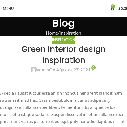
0
MENU
$
0.0
Blog
Home
Inspiration
INSPIRATION
Green interior design
inspiration
0
admin
On Ağustos 27, 2021
A sed a risusat luctus esta anibh rhoncus hendrerit blandit nam
rutrum sitmiad hac. Cras a vestibulum a varius adipiscing
ut dignissim ullamcorper libero fermentum dis aliquet tellus
mollis et tristique sodales. Suspendisse vel mi etiam ullamcorper
parturient varius parturient eu eget pulvinar odio dapibus nisl ut