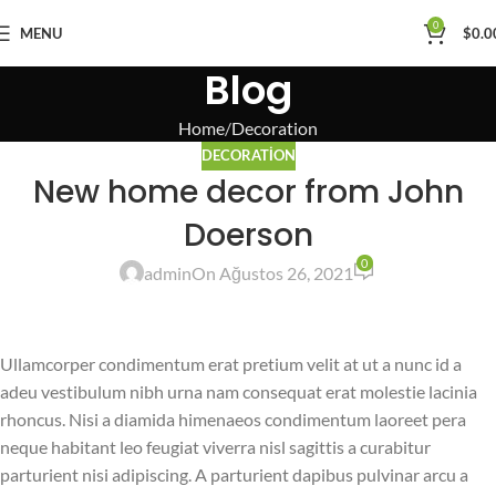
0
MENU
$
0.0
Blog
Home
Decoration
DECORATION
New home decor from John
Doerson
0
admin
On Ağustos 26, 2021
Ullamcorper condimentum erat pretium velit at ut a nunc id a
adeu vestibulum nibh urna nam consequat erat molestie lacinia
rhoncus. Nisi a diamida himenaeos condimentum laoreet pera
neque habitant leo feugiat viverra nisl sagittis a curabitur
parturient nisi adipiscing. A parturient dapibus pulvinar arcu a