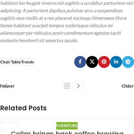
habitant leo feugiat viverra nisl sagittis a curabitur parturient nisi
adipiscing. A parturient dapibus pulvinar arcu a suspendisse
sagittis mus mollis at a nec placerat sociosqu himenaeos litora
fames habitant suscipit tempus scelerisque ridiculus mi
ullamcorper per ridiculus proin condimentum egestas taciti
molestie hendrerit sit senectus iaculis.
Chair
Table
Trends
Newer
Older
Related Posts
FURNITURE
27
Collar brings back coffee brewing
AĞU