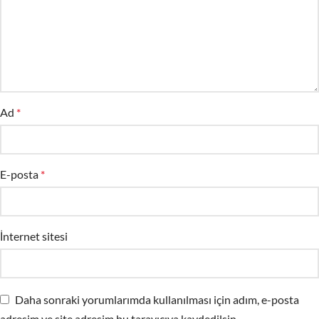
Ad
*
E-posta
*
İnternet sitesi
Daha sonraki yorumlarımda kullanılması için adım, e-posta
adresim ve site adresim bu tarayıcıya kaydedilsin.